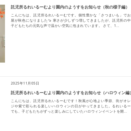
託児所るれいるーむより園内のようすをお知らせ（秋の様子編）
こんにちは、託児所るれいるーむです。個性豊かな「さつまいも」でお
屋が秋色になりました🍠 寒さが少しずつ増してきましたが、託児所の中
子どもたちの元気な声で温かい空気に包まれています。 さて、1...
2025年11月05日
託児所るれいるーむより園内のようすをお知らせ（ハロウィン編
こんにちは、託児所るれいるーむです！秋風が心地よい季節、街がオレ
ジや紫で彩られる楽しいハロウィンの日がやってきました。るれいるー
でも、子どもたちがずっと楽しみにしていたハロウィンイベントを開...