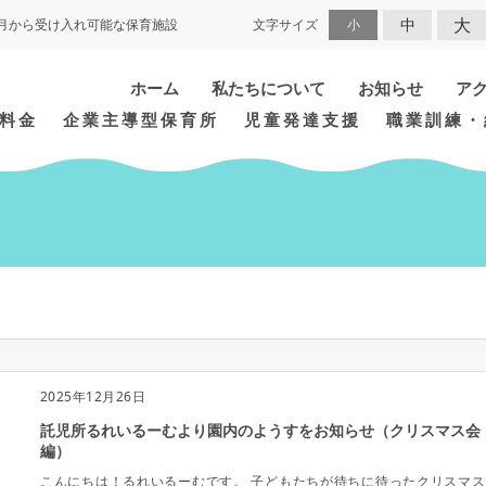
大
中
月から受け入れ可能な保育施設
文字サイズ
小
ホーム
私たちについて
お知らせ
ア
料金
企業主導型保育所
児童発達支援
職業訓練・
2025年12月26日
託児所るれいるーむより園内のようすをお知らせ（クリスマス会
編）
こんにちは！るれいるーむです。 子どもたちが待ちに待ったクリスマス