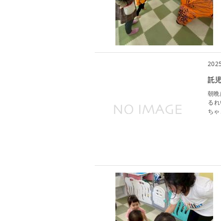
202
託
朝晩
るれ
ちゃ