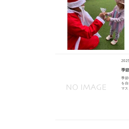
202
季
季節
を自
マス