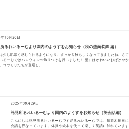
5年10月20日
児所るれいるーむより園内のようすをお知らせ（秋の壁面装飾 編）
は少し肌寒く感じられるようになり、すっかり秋らしくなってきましたね。さて
いるーむではハロウィンの飾りつけを行いました！ 壁にはかわいいおばけやか
、コウモリたちが登場し、...
2025年09月29日
託児所るれいるーむより園内のようすをお知らせ（英会話編）
こんにちは託児所るれいるーむです🌈るれいるーむでは、毎週木曜日に
会話を行なっています。体操や絵本を使って楽しく英語に触れています